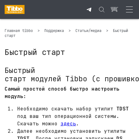
Главная tibbo
>
Поддержка
>
Статьи/медиа
>
Быстрый
старт
Быстрый старт
Быстрый
старт модулей Tibbo (с прошивк
Самый простой способ быстро настроить
модуль:
Необходимо скачать набор утилит
TDST
под ваш тип операционной системы.
Скачать можно
здесь
.
Далее необходимо установить утилиты
TDST
. После установки запускаем
DS