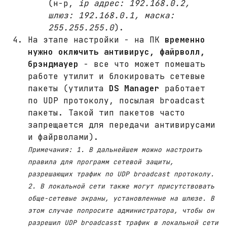
(н-р,
ip адрес: 192.168.0.2,
шлюз: 192.168.0.1, маска:
255.255.255.0
).
На этапе настройки - на ПК
временно
нужно оключить антивирус, файрволл,
брэндмауер
- все что может помешать
работе утилит и блокировать сетевые
пакеты (утилита
DS Manager
работает
по UDP протоколу, посылая broadcast
пакеты. Такой тип пакетов часто
запрещается для передачи антивирусами
и файрволами).
Примечания: 1. В дальнейшем можно настроить
правила для программ сетевой защиты,
разрешающих трафик по UDP broadcast протоколу.
2. В локальной сети также могут присутствовать
обще-сетевые экраны, установленные на шлюзе. В
этом случае попросите администратора, чтобы он
разрешил UDP broadcasst трафик в локальной сети