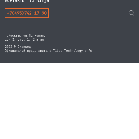
Контакты
IO Ninja
+7(495)742-17-90
г.Москва, ул.Полковая,
дом 3, стр. 1, 2 этаж
2022 © Сканкод
Официальный представитель Tibbo Technology в РФ