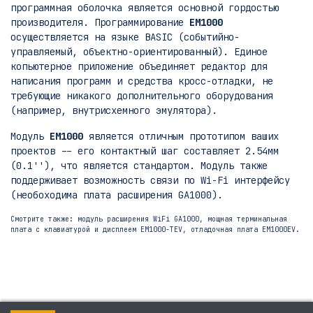
программная оболочка является основной гордостью
производителя. Программирование
EM1000
осуществляется на языке BASIC (событийно-
управляемый, объектно-ориентированный). Единое
копьютерное приложение объединяет редактор для
написания программ и средства кросс-отладки, не
требующие никакого дополнительного оборудования
(например, внутрисхемного эмулятора).
Модуль
EM1000
является отличным прототипом ваших
проектов -- его контактный шаг составляет 2.54мм
(0.1''), что является стандартом. Модуль также
поддерживает возможность связи по Wi-Fi интерфейсу
(необоходима плата расширения GA1000).
Смотрите также: модуль расширения WiFi GA1000, мощная терминальная
плата c клавиатурой и дисплеем EM1000-TEV, отладочная плата EM1000EV.