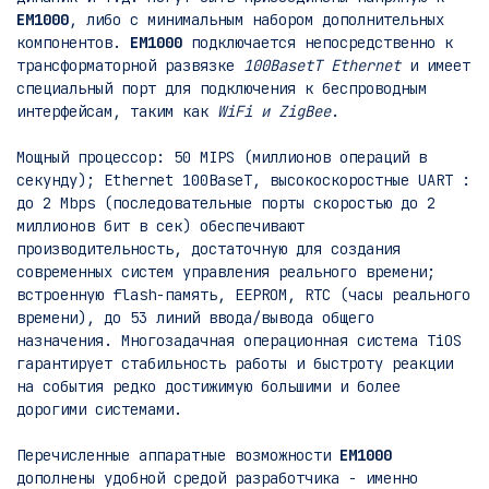
EM1000
, либо с минимальным набором дополнительных
компонентов.
EM1000
подключается непосредственно к
трансформаторной развязке
100BasetT Ethernet
и имеет
специальный порт для подключения к беспроводным
интерфейсам, таким как
WiFi и ZigBee
.
Мощный процессор: 50 MIPS (миллионов операций в
секунду); Ethernet 100BaseT, высокоскоростные UART :
до 2 Mbps (последовательные порты скоростью до 2
миллионов бит в сек) обеспечивают
производительность, достаточную для создания
современных систем управления реального времени;
встроенную flash-память, EEPROM, RTC (часы реального
времени), до 53 линий ввода/вывода общего
назначения. Многозадачная операционная система TiOS
гарантирует стабильность работы и быстроту реакции
на события редко достижимую большими и более
дорогими системами.
Перечисленные аппаратные возможности
EM1000
дополнены удобной средой разработчика - именно