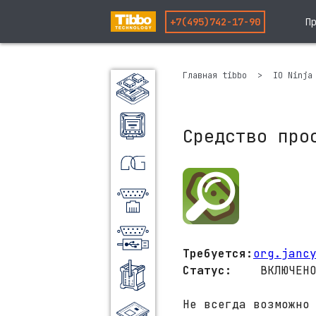
+7(495)742-17-90
Пр
Главная tibbo
>
IO Ninj
Наборные
контроллеры
Решения на TPS
Средство про
AggreGate
Ethernet/RS232
USB/RS232
Требуется:
org.janc
Промышленные
Статус:
ВКЛЮЧЕНО
контроллеры
Не всегда возможно
Модули