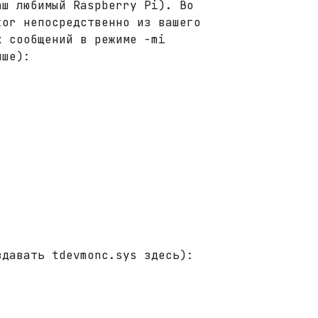
аш любимый Raspberry Pi). Во
tor непосредственно из вашего
х сообщений в режиме -mi
ыше):
здавать tdevmonc.sys здесь):