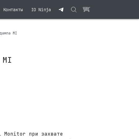
Контакты
IO Ninja
дампа MI
 MI
l Monitor при захвате