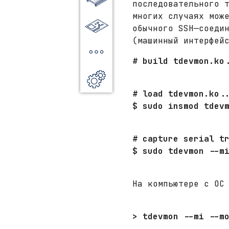
последовательного 
многих случаях мож
Платы
обычного SSH—соеди
(машинный интерфей
Дополнительно
# build tdevmon.ko
Софт
# load tdevmon.ko.
$ sudo insmod tdev
# capture serial t
$ sudo tdevmon --m
На компьютере с ОС
> tdevmon --mi --m