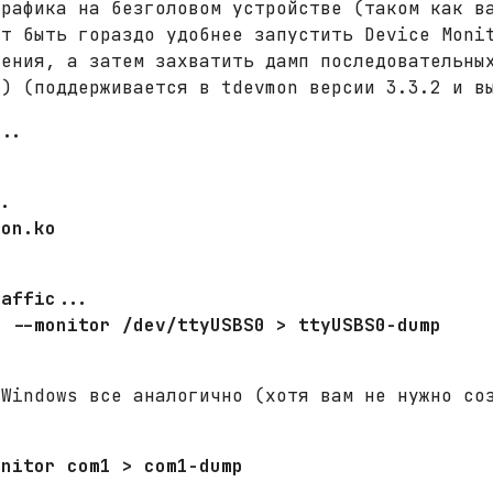
трафика на безголовом устройстве (таком как в
ет быть гораздо удобнее запустить Device Moni
нения, а затем захватить дамп последовательны
с) (поддерживается в tdevmon версии 3.3.2 и в
...
..
mon.ko
raffic...
i --monitor /dev/ttyUSBS0 > ttyUSBS0-dump
 Windows все аналогично (хотя вам не нужно со
onitor com1 > com1-dump