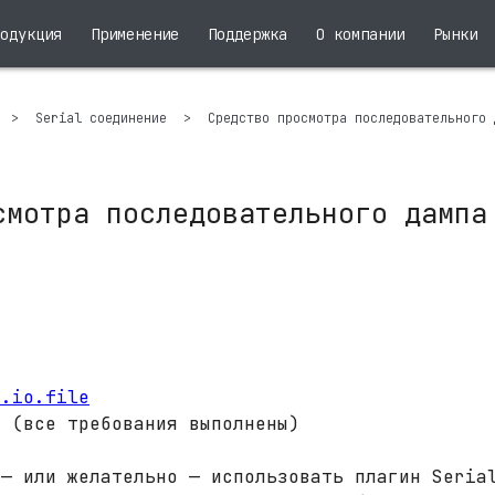
одукция
Применение
Поддержка
О компании
Рынки
a
>
Serial соединение
>
Средство просмотра последовательного 
смотра последовательного дампа
y.io.file
 (все требования выполнены)
 — или желательно — использовать плагин Seria